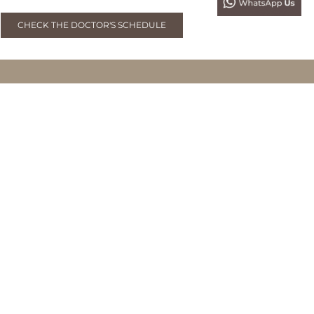
CHECK THE DOCTOR'S SCHEDULE
BMDERMA FORESTA BSD
Foresta Business Loft 6 Unit 3, Jl. BSD Boulevard Utara,
Bumi Serpong Damai, Tangerang, Banten
0819 9352 5252
BMDERMA SENOPATI (PROJECTSKIN)
Jl. Senopati No.16A
Kebayoran Baru, Jakarta Selatan
0819 221 2121
BMDERMA SUNTER
Jl. Agung Tengah 15 Blok I 11 No.11 A
Sunter Agung, Jakarta Utara
0819 227 2728