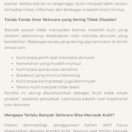
barrier. Ketika barrier ini terganggu, kulit menjadi lebih rentan
terhadap iritasi, inflamasi, dan berbagai masalah kulit lainnya.
Tanda-Tanda Over Skincare yang Sering Tidak Disadari
Banyak pasien tidak menyadari bahwa masalah kulit yang
dialami sebenarnya disebabkan oleh rutinitas skincare yang
berlebihan. Beberapa tanda yang sering saya temukan di klinik
antara lain:
Kulit terasa perih saat memakai skincare
Kemerahan yang mudah muncul
Kulit terasa panas atau sensitive
Breakout yang muncul berulang
Kulit terasa kering tetapi juga berminyak
Tekstur kulit menjadi tidak stabil
Kondisi ini sering disalahartikan sebagai “kulit tidak cocok
produk”, padahal penyebab utamanya adalah over treatment/
over skincare
Mengapa Terlalu Banyak Skincare Bisa Merusak Kulit?
Dalam dermatologi, penggunaan bahan aktif harus
disesuaikan dengan kondisi kulit. Namun saat terlalu banyak