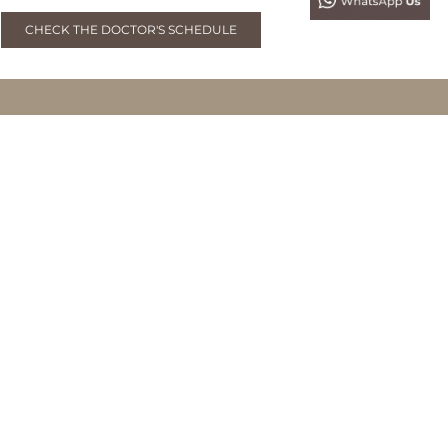
CHECK THE DOCTOR'S SCHEDULE
BMDERMA FORESTA BSD
Foresta Business Loft 6 Unit 3, Jl. BSD Boulevard Utara,
Bumi Serpong Damai, Tangerang, Banten
0819 9352 5252
BMDERMA SENOPATI (PROJECTSKIN)
Jl. Senopati No.16A
Kebayoran Baru, Jakarta Selatan
0819 221 2121
BMDERMA SUNTER
Jl. Agung Tengah 15 Blok I 11 No.11 A
Sunter Agung, Jakarta Utara
0819 227 2728