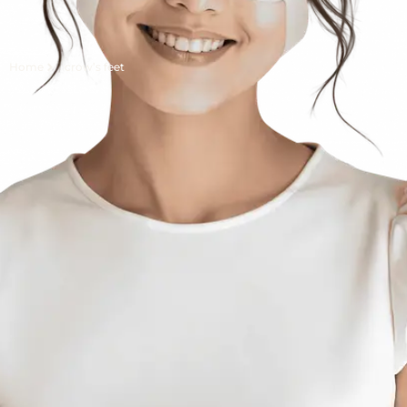
Home
crow’s feet