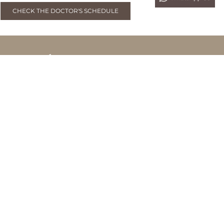
CHECK THE DOCTOR'S SCHEDULE
BMDERMA FORESTA BSD
Foresta Business Loft 6 Unit 3, Jl. BSD Boulevard Utara,
Bumi Serpong Damai, Tangerang, Banten
0819 9352 5252
BMDERMA SENOPATI (PROJECTSKIN)
Jl. Senopati No.16A
Kebayoran Baru, Jakarta Selatan
0819 221 2121
BMDERMA SUNTER
Jl. Agung Tengah 15 Blok I 11 No.11 A
Sunter Agung, Jakarta Utara
0819 227 2728