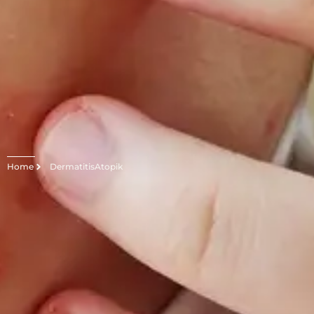
Home
DermatitisAtopik