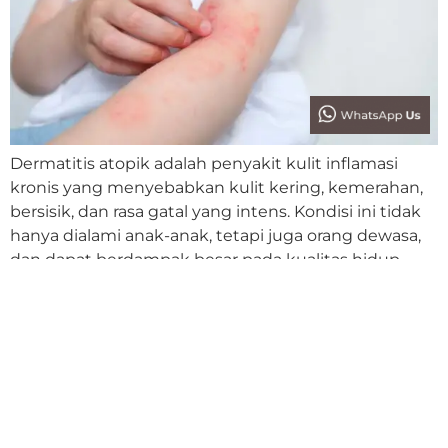
Dermatitis atopik adalah penyakit kulit inflamasi
kronis yang menyebabkan kulit kering, kemerahan,
bersisik, dan rasa gatal yang intens. Kondisi ini tidak
hanya dialami anak-anak, tetapi juga orang dewasa,
dan dapat berdampak besar pada kualitas hidup
penderitanya karena sifatnya yang kambuhan dan
mengganggu aktivitas sehari-hari. Tantangan
Pengobatan Dermatitis Atopik Pengobatan
konvensional dermatitis atopik biasanya meliputi
pelembap […]
SCHEDULE A MEETING WITH OUR DOCTOR.