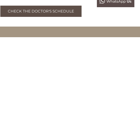
CHECK THE DOCTOR'S SCHEDULE
BMDERMA FORESTA BSD
Foresta Business Loft 6 Unit 3, Jl. BSD Boulevard Utara,
Bumi Serpong Damai, Tangerang, Banten
0819 9352 5252
BMDERMA SENOPATI (PROJECTSKIN)
Jl. Senopati No.16A
Kebayoran Baru, Jakarta Selatan
0819 221 2121
BMDERMA SUNTER
Jl. Agung Tengah 15 Blok I 11 No.11 A
Sunter Agung, Jakarta Utara
0819 227 2728