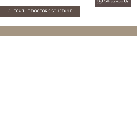
CHECK THE DOCTOR'S SCHEDULE
BMDERMA FORESTA BSD
Foresta Business Loft 6 Unit 3, Jl. BSD Boulevard Utara,
Bumi Serpong Damai, Tangerang, Banten
0819 9352 5252
BMDERMA SENOPATI (PROJECTSKIN)
Jl. Senopati No.16A
Kebayoran Baru, Jakarta Selatan
0819 221 2121
BMDERMA SUNTER
Jl. Agung Tengah 15 Blok I 11 No.11 A
Sunter Agung, Jakarta Utara
0819 227 2728