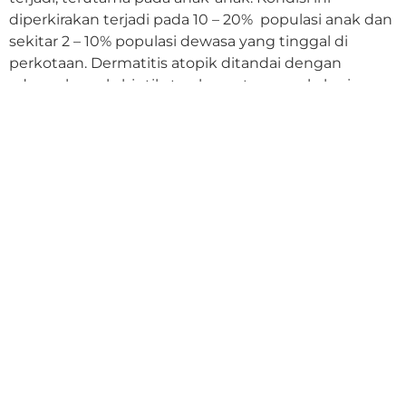
diperkirakan terjadi pada 10 – 20% populasi anak dan
sekitar 2 – 10% populasi dewasa yang tinggal di
perkotaan. Dermatitis atopik ditandai dengan
adanya bercak, bintil atau beruntus merah, kering
dan bersisik pada kulit yang bersifat kambuhan […]
SCHEDULE A MEETING WITH OUR DOCTOR.
CHECK THE DOCTOR'S SCHEDULE
BMDERMA FORESTA BSD
Foresta Business Loft 6 Unit 3, Jl. BSD Boulevard Utara,