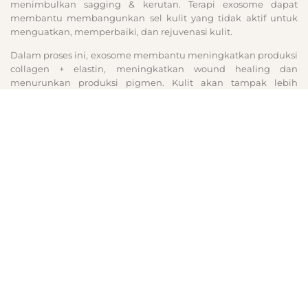
menimbulkan sagging & kerutan. Terapi exosome dapat
membantu membangunkan sel kulit yang tidak aktif untuk
menguatkan, memperbaiki, dan rejuvenasi kulit.
Dalam proses ini, exosome membantu meningkatkan produksi
collagen + elastin, meningkatkan wound healing dan
menurunkan produksi pigmen. Kulit akan tampak lebih
kenyal, halus, dan cerah.
Sebuah studi menemukan bahwa exosome memiliki efek anti-
inflamasi untuk membantu meringankan kondisi kulit
inflamasi seperti psoriasis dan dermatisis atopi (eczema).
Berapa lama melihat perbaikan
setelah treatment Exosome?
Hasil akan terlihat 2-6 minggu setelah treatment, dan akan
terus membaik sampai 6-8 bulan setelah treatment.