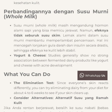
kesehatan kulit.
Perbandingannya dengan Susu Murni
(
Whole Milk
)
Susu murni (
whole milk
) masih mengandung hormon
alami sapi yang bisa memicu jerawat. Namun,
efeknya
tidak seburuk susu skim
. Lemak alami dalam susu
murni membantu memperlambat pencernaan. Hal ini
mencegah lonjakan gula darah dan insulin secara drastis,
sehingga efeknya ke kulit lebih stabil.
Yogurt & Cheese:
Studies generally show no strong
association between fermented dairy products like yogurt
and cheese with acne development
What You Can Do
The Elimination Test:
Since everyone’s skin reacts
differently, you can try eliminating dairy from your diet for
about 4 to 6 weeks to see if your skin clears up.
Consider Alternatives:
Alternatif Susu yang Ramah
Kulit
Jika Anda rentan berjerawat, beralih ke susu nabati (bebas